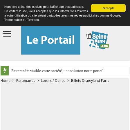
Notre site utilise des cookies pour l'affichage des publicités.
J'accepte
En visitant le site, vous acceptez que les informations relatives
à votre utilisation du site soient partagées avec nos régies publicitaires comme Google,
Tradedoubler ou Timeone.
Pour rendre visible votre société, une solution notre portail
Home
>
Partenaires
>
Loisirs / Danse
>
Billets Disneyland Paris