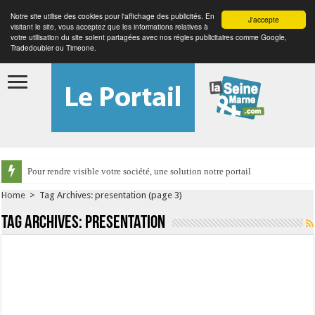
Notre site utilise des cookies pour l'affichage des publicités. En
J'accepte
visitant le site, vous acceptez que les informations relatives à
votre utilisation du site soient partagées avec nos régies publicitaires comme Google,
Tradedoubler ou Timeone.
Pour rendre visible votre société, une solution notre portail
Home
>
Tag Archives: presentation
(page 3)
Tag Archives:
presentation