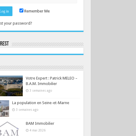
Remember Me
st your password?
erest
Consultez le profil de la-seine-et-marne.com sur Pinterest.
Votre Expert : Patrick MELEO –
B.A.M. Immobilier
3 semaines ago
La population en Seine-et-Marne
3 semaines ago
BAM Immobilier
4 mai 2026