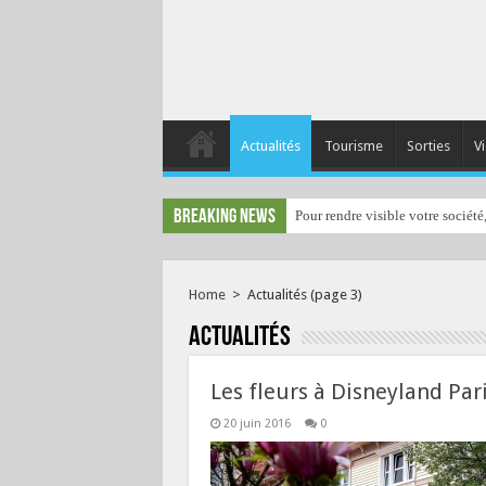
Actualités
Tourisme
Sorties
Vi
Breaking News
Pour rendre visible votre société
Home
>
Actualités
(page 3)
Actualités
Les fleurs à Disneyland Par
20 juin 2016
0