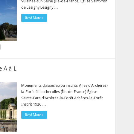
Vulaines-sur-Seine (Île-de-France) Église Saint-Yon
de Lésigny Lésigny …
Read More »
 A à L
Monuments classés et/ou inscrits Villes d’Archères-
la-Forêt à Lescherolles (Île-de-France) Église
Sainte-Fare d’Achères-la-Forêt Achères-la-Forêt
Inscrit 1926 …
Read More »